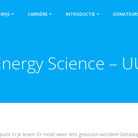
WIJS
CARRIÈRE
INTRODUCTIE
DONATEUR
Energy Science – U
d punt in je leven. Er moet weer iets gekozen worden! Gelukkig