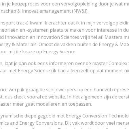
en in je keuzeproces voor een vervolgopleiding door je wat 
enschap & Innovatiemanagement (NW&I).
ort track) kwam ik erachter dat ik in mijn vervolgopleidin
theorieën en -systemen plaats te maken voor interesse in d
 Innovation en Innovation Sciences vrij snel af. Masters m
nergy & Materials. Omdat de vakken buiten de Energy & Mate
oor mij de keuze op Energy Science.
rvan, laat je dan ook eens informeren over de master Comp
baar met Energy Science (ik had alleen zelf op dat moment ni
nce werp ik graag de schijnwerpers op een handvol represen
eest, dus check vooral de website. In het algemeen zijn de ee
 master meer gaat modelleren en toepassen.
modynamische diepe gegooid met Energy Conversion Technolo
ics and Energy Conversions. Dit vak wordt door veel mense