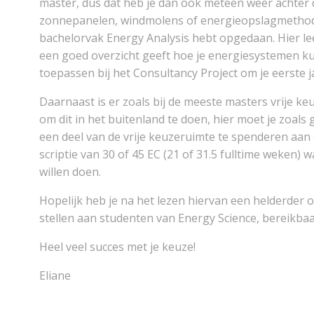
master, dus dat heb je dan ook meteen weer achter d
zonnepanelen, windmolens of energieopslagmethodes 
bachelorvak Energy Analysis hebt opgedaan. Hier le
een goed overzicht geeft hoe je energiesystemen k
toepassen bij het Consultancy Project om je eerste ja
Daarnaast is er zoals bij de meeste masters vrije k
om dit in het buitenland te doen, hier moet je zoals 
een deel van de vrije keuzeruimte te spenderen aan
scriptie van 30 of 45 EC (21 of 31.5 fulltime weken)
willen doen.
Hopelijk heb je na het lezen hiervan een helderder 
stellen aan studenten van Energy Science, bereikbaa
Heel veel succes met je keuze!
Eliane