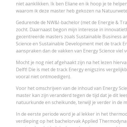
niet aanklikken. Ik ben Eliane en ik hoop je te help
waarom ik deze master heb gekozen na Natuurwet
Gedurende de NW&I-bachelor (met de Energie & Transp
zocht. Daarnaast begon mijn interesse in innovatie
gecentreerde masters zoals Sustainable Business and
Science en Sustainable Development met de track E
aanspraken dan de vakken van Energy Science viel v
Mocht je nog niet afgehaakt zijn na het lezen hie
Delft! Die is met de track Energy enigszins vergelijk
vooral niet ontmoedigen).
Voor het omschrijven van de inhoud van Energy Scie
master kan zijn veranderd tegen de tijd dat je dit l
natuurkunde en scheikunde, terwijl je verder in de
In de eerste periode word je al lekker in het ther
verdieping op het bachelorvak Applied Thermodynam