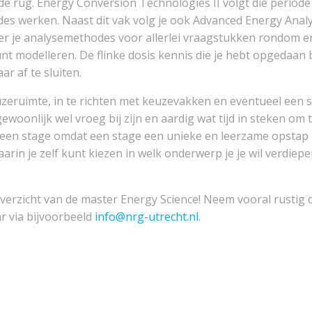
e rug. Energy Conversion Technologies II volgt die periode 
werken. Naast dit vak volg je ook Advanced Energy Analysi
er je analysemethodes voor allerlei vraagstukken rondom ene
unt modelleren. De flinke dosis kennis die je hebt opgedaa
ar af te sluiten.
euzeruimte, in te richten met keuzevakken en eventueel een 
gewoonlijk wel vroeg bij zijn en aardig wat tijd in steken om
 een stage omdat een stage een unieke en leerzame opstap bi
 waarin je zelf kunt kiezen in welk onderwerp je je wil verdi
overzicht van de master Energy Science! Neem vooral rustig 
r via bijvoorbeeld
info@nrg-utrecht.nl
.