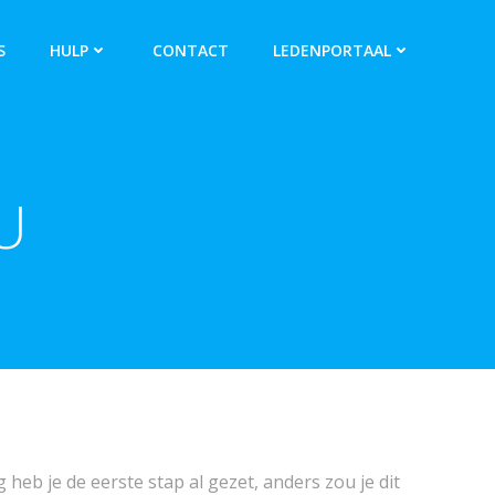
S
HULP
CONTACT
LEDENPORTAAL
U
 heb je de eerste stap al gezet, anders zou je dit