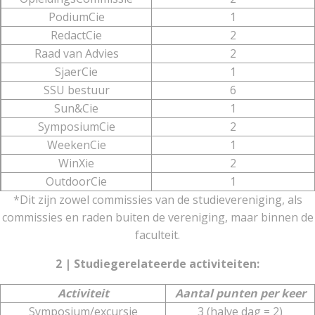
PodiumCie
1
RedactCie
2
Raad van Advies
2
SjaerCie
1
SSU bestuur
6
Sun&Cie
1
SymposiumCie
2
WeekenCie
1
WinXie
2
OutdoorCie
1
*Dit zijn zowel commissies van de studievereniging, als
commissies en raden buiten de vereniging, maar binnen de
faculteit.
2 | Studiegerelateerde activiteiten:
Activiteit
Aantal punten per keer
Symposium/excursie
3 (halve dag = 2)