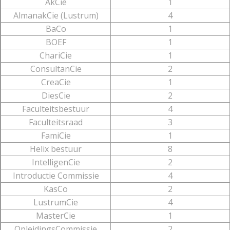
AkCie
1
AlmanakCie (Lustrum)
4
BaCo
1
BOEF
1
ChariCie
1
ConsultanCie
2
CreaCie
1
DiesCie
2
Faculteitsbestuur
4
Faculteitsraad
3
FamiCie
1
Helix bestuur
8
IntelligenCie
2
Introductie Commissie
4
KasCo
2
LustrumCie
4
MasterCie
1
OpleidingsCommissie
2