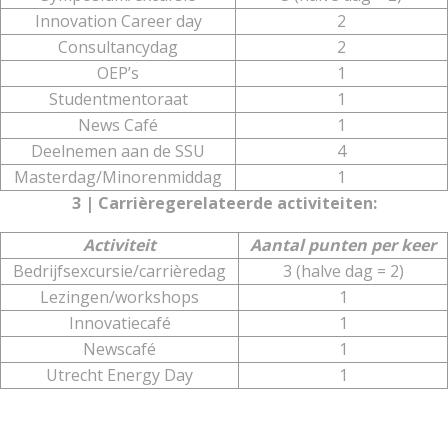
Innovation Career day
2
Consultancydag
2
OEP’s
1
Studentmentoraat
1
News Café
1
Deelnemen aan de SSU
4
Masterdag/Minorenmiddag
1
3 | Carrièregerelateerde activiteiten:
Activiteit
Aantal punten per keer
Bedrijfsexcursie/carrièredag
3 (halve dag = 2)
Lezingen/workshops
1
Innovatiecafé
1
Newscafé
1
Utrecht Energy Day
1