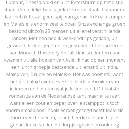
Lumpur, Thessaloniki en Sint-Petersburg op het lijstje
staan. Uiteindelijk heb ik gekozen voor Kuala Lumpur en
daar heb ik totaal geen spijt van gehad. In Kuala Lumpur
en Maleisië is enorm veel te doen. Onze exchange groep
bestond uit zo’n 25 mensen uit allerlei verschillende
landen. Met hen heb ik weekendtrips gedaan, uit
geweest, lekker gegeten en gestudeerd. Ik studeerde
aan Monash University en full-time studenten daar
kwamen uit alle hoeken van Azië. Ik had op een moment
een lunch groepje bestaande uit iemand uit India,
Malediven, Brunei en Maleisië. Het was nooit stil, want
het ging altijd over de verschillende gebruiken van
iedereen en het eten wat je lekker vond. Dit laatste
vonden ze aan de Nederlandse kant maar al te raar,
want alleen zout en peper over je stamppot is toch
enorm smaakloos? Zoals eerder gezegd heeft Maleisië
enorm veel te bieden, ik heb heerlijke eiland tripjes
gehad, leuke steden en dorpjes gezien en ook nog