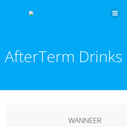
AfterTerm Drinks
WANNEER