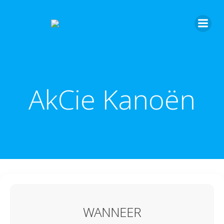
AkCie Kanoën
WANNEER