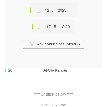
12 juni 2025
17:15 - 18:30
AAN AGENDA TOEVOEGEN
Download ICS
Google Calendar
iCalendar
Office 365
Outlook Live
*** English below ***
Lieve Helixianen,