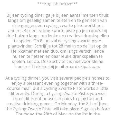
***English below***
Bij een cycling diner ga je bij een aantal mensen thuis
langs om gezellig samen te eten en te genieten van
drie gangen, een cycling zwarte piste werkt net
anders. Bij een cycling zwarte piste ga je in duo’s bij
drie huizen langs om leuke en creatieve drankspellen
te spelen. Op 8 juni zal de cycling zwarte piste
plaatsvinden. Schrijf je tot 28 mei in op de lijst op de
Helixkamer met een duo, om langs verschillende
huizen te fietsen en daar leuke drankspellen te
spelen. Let op, Deze activiteit is niet voor kleine
spelers! Trek hierbij je uiteraard skipak aan.
At a cycling dinner, you visit several people’s homes to
enjoy a pleasant evening together with a three-
course meal, but a Cycling Zwarte Piste works a little
differently. During a Cycling Zwarte Piste, you visit
three different houses in pairs to play fun and
creative drinking games. On Monday, the 8th of June,
the Cycling Zwarte Piste will take place. Sign up before
Thursday, the 28th of May, on the list in the