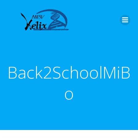
Back2SchoolMiB
o