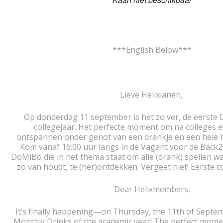
***English Below***
Lieve Helixianen,
Op donderdag 11 september is het zo ver, de eerste
collegejaar. Het perfecte moment om na colleges e
ontspannen onder genot van een drankje en een hele h
Kom vanaf 16:00 uur langs in de Vagant voor de Back
DoMiBo die in het thema staat om alle (drank) spellen w
zo van houdt, te (her)ontdekken. Vergeet niet! Eerste c
Dear Helixmembers,
It’s finally happening—on Thursday, the 11th of Septemb
Monthly Drinks of the academic year! The perfect mome