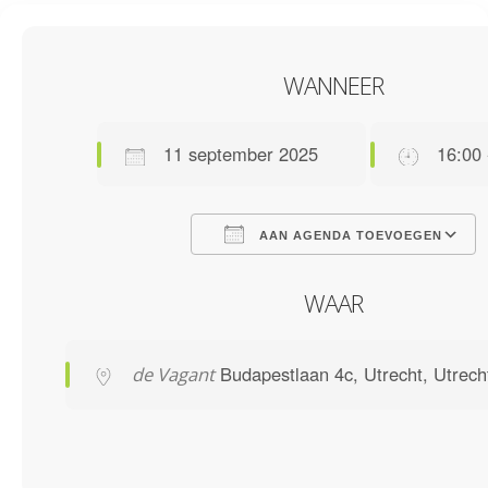
WANNEER
11 september 2025
16:00 
AAN AGENDA TOEVOEGEN
Download ICS
Google C
WAAR
Budapestlaan 4c, Utrecht, Utrec
de Vagant