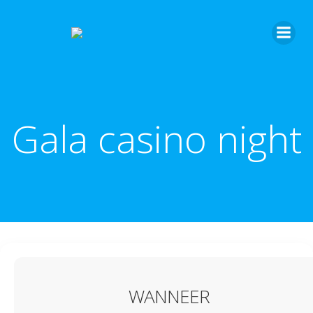
Gala casino night
WANNEER