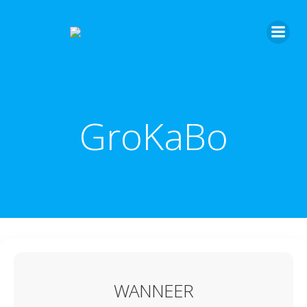
GroKaBo
WANNEER