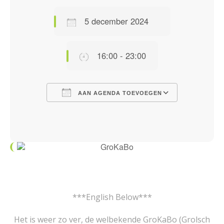
5 december 2024
16:00 - 23:00
AAN AGENDA TOEVOEGEN
Download ICS
Google Calendar
iCalendar
Office 365
Outlook Live
***English Below***
Het is weer zo ver, de welbekende GroKaBo (Grolsch