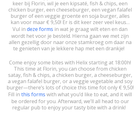
keer bij Florin, wil je een kipsaté, fish & chips, een
chicken burger, een cheeseburger, een vegan falafel
burger of een veggie groente en soja burger, alles
kan voor maar € 9,50! Er is dit keer zeer veel keus…
Vul in
deze forms
in wat je graag wilt eten en dan
wordt het voor je besteld. Hierna gaan we met zijn
allen gezellig door naar onze stamkroeg om daar na
te genieten van je lekkere hap met een drankje!
Come enjoy some bites with Helix starting at 18:00h!
This time at Florin, you can choose from chicken
satay, fish & chips, a chicken burger, a cheeseburger,
a vegan falafel burger, or a veggie vegetable and soy
burger—there’s lots of choice this time fot only € 9,50!
Fill in
this forms
with what you’d like to eat, and it will
be ordered for you. Afterward, we’ll all head to our
regular pub to enjoy your tasty bite with a drink!