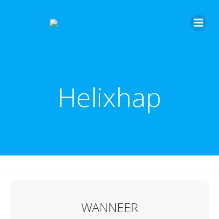
Helixhap
WANNEER