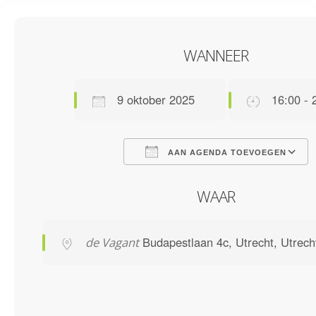
WANNEER
9 oktober 2025
16:00 - 
AAN AGENDA TOEVOEGEN
Download ICS
Google C
WAAR
Budapestlaan 4c, Utrecht, Utrec
de Vagant