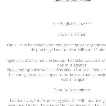
*** English below ***
Lieve Helixianen,
Om jullie te bedanken voor een prachtig jaar organisee
de prachtige LedencadeauMiBo op 10 okt
Tijdens de BLV zal het 34e bestuur het ledencadeau onth
ook in je agenda!
Naast het ophalen van je ledencadeau kan je de mooie 
het voorgaande jaar nog eens herbeleven met je mede
vooral langs!
Dear Helix members,
To thank you for an amazing year, the 34th board org
everyone. During the Special Member Assembly the 34h 