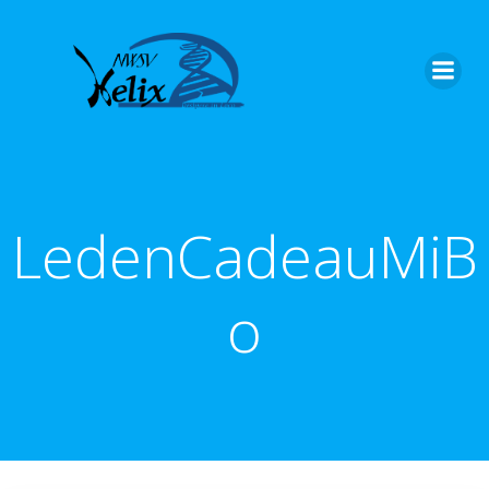
LedenCadeauMiB
o