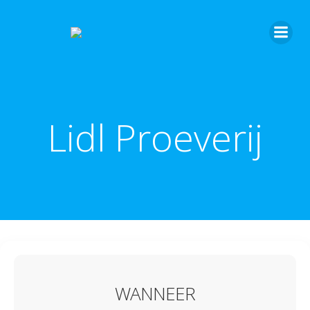
Lidl Proeverij
WANNEER