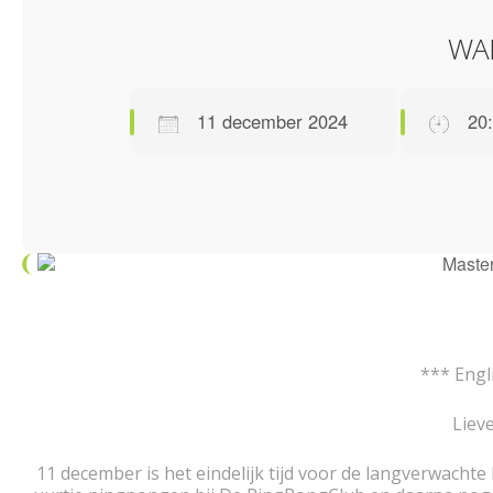
WA
11 december 2024
20:
Download ICS
Google Calendar
iCalendar
Office 365
Outlook Live
*** Engl
Liev
11 december is het eindelijk tijd voor de langverwachte 