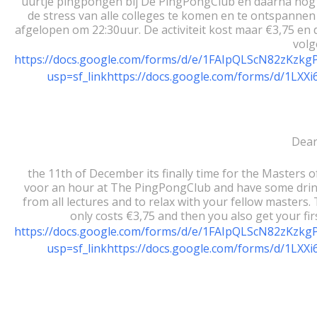
uurtje pingpongen bij De PingPongClub en daarna nog e
de stress van alle colleges te komen en te ontspannen 
afgelopen om 22:30uur. De activiteit kost maar €3,75 en dan
volg
https://docs.google.com/forms/d/e/1FAIpQLScN82zK
usp=sf_linkhttps://docs.google.com/forms/d/1
Dear
the 11th of December its finally time for the Masters of
voor an hour at The PingPongClub and have some drinks
from all lectures and to relax with your fellow masters. T
only costs €3,75 and then you also get your firs
https://docs.google.com/forms/d/e/1FAIpQLScN82zK
usp=sf_linkhttps://docs.google.com/forms/d/1