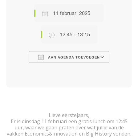
11 februari 2025
12:45 - 13:15
AAN AGENDA TOEVOEGEN
Download ICS
Google Calendar
iCalendar
Office 365
Outlook Live
Lieve eerstejaars,
Er is dinsdag 11 februari een gratis lunch om 12:45
uur, waar we gaan praten over wat jullie van de
vakken Economics&Innovation en Big History vonden.