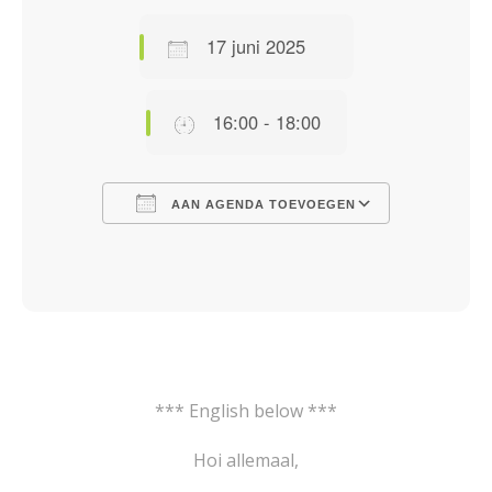
17 juni 2025
16:00 - 18:00
AAN AGENDA TOEVOEGEN
Download ICS
Google Calendar
iCalendar
Office 365
Outlook Live
*** English below ***
Hoi allemaal,