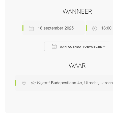
WANNEER
18 september 2025
16:00 
AAN AGENDA TOEVOEGEN
Download ICS
Google Calendar
iCalendar
Office 365
Outlook Live
WAAR
Budapestlaan 4c, Utrecht, Utrec
de Vagant