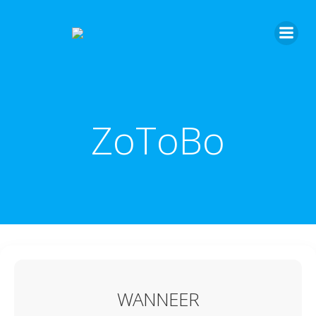
ZoToBo
WANNEER