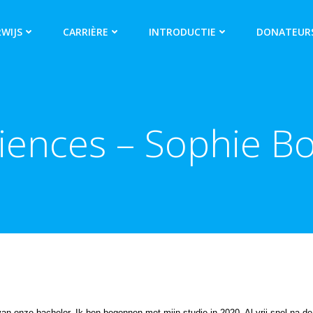
WIJS
CARRIÈRE
INTRODUCTIE
DONATEUR
ciences – Sophie 
ar van onze bachelor. Ik ben begonnen met mijn studie in 2020. Al vrij snel na