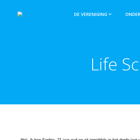
DE VERENIGING
ONDER
Life S
Hoii, ik ben Sophie, 21 jaar oud en zit inmiddels in het derde ja