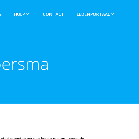
S
HULP
CONTACT
LEDENPORTAAL
Boersma
 de start moesten we een keuze maken tussen de 