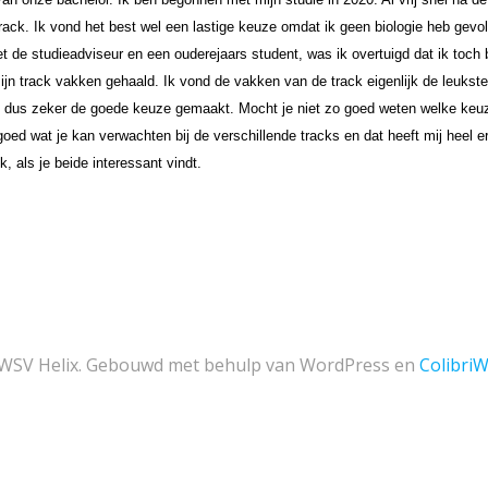
rack. Ik vond het best wel een lastige keuze omdat ik geen biologie heb gevo
et de studieadviseur en een ouderejaars student, was ik overtuigd dat ik toch
n track vakken gehaald. Ik vond de vakken van de track eigenlijk de leukste 
 ik dus zeker de goede keuze gemaakt. Mocht je niet zo goed weten welke keu
goed wat je kan verwachten bij de verschillende tracks en dat heeft mij heel e
k, als je beide interessant vindt. 
WSV Helix. Gebouwd met behulp van WordPress en
Colibri