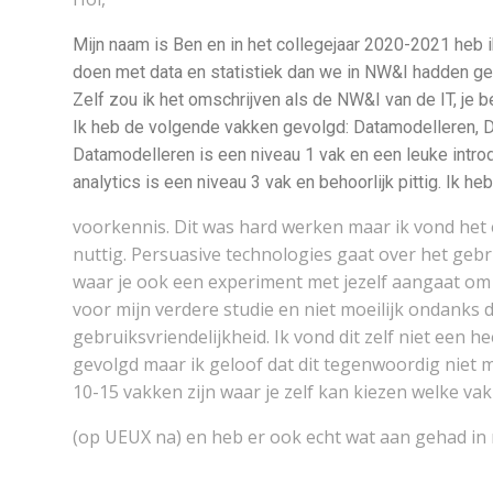
Mijn naam is Ben en in het collegejaar 2020-2021 heb
doen met data en statistiek dan we in NW&I hadden geh
Zelf zou ik het omschrijven als de NW&I van de IT, je 
Ik heb de volgende vakken gevolgd: Datamodelleren, D
Datamodelleren is een niveau 1 vak en een leuke introd
analytics is een niveau 3 vak en behoorlijk pittig. Ik h
voorkennis. Dit was hard werken maar ik vond het
nuttig. Persuasive technologies gaat over het geb
waar je ook een experiment met jezelf aangaat om j
voor mijn verdere studie en niet moeilijk ondanks d
gebruiksvriendelijkheid. Ik vond dit zelf niet een 
gevolgd maar ik geloof dat dit tegenwoordig niet m
10-15 vakken zijn waar je zelf kan kiezen welke va
(op UEUX na) en heb er ook echt wat aan gehad in m