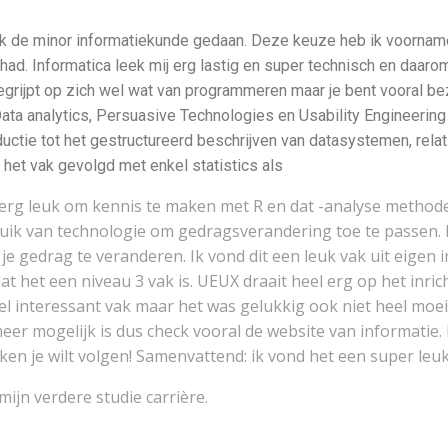
 ik de minor informatiekunde gedaan. Deze keuze heb ik voornam
ad. Informatica leek mij erg lastig en super technisch en daaro
begrijpt op zich wel wat van programmeren maar je bent vooral be
ata analytics, Persuasive Technologies en Usability Engineerin
uctie tot het gestructureerd beschrijven van datasystemen, relati
eb het vak gevolgd met enkel statistics als
 erg leuk om kennis te maken met R en dat -analyse method
ruik van technologie om gedragsverandering toe te passen. 
e gedrag te veranderen. Ik vond dit een leuk vak uit eigen 
at het een niveau 3 vak is. UEUX draait heel erg op het inric
heel interessant vak maar het was gelukkig ook niet heel moei
eer mogelijk is dus check vooral de website van informatie. 
kken je wilt volgen! Samenvattend: ik vond het een super leu
ijn verdere studie carrière.