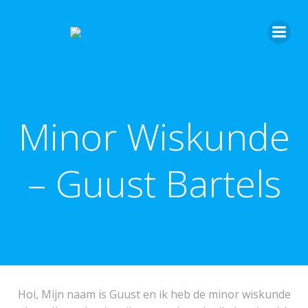
Minor Wiskunde
– Guust Bartels
Hoi, Mijn naam is Guust en ik heb de minor wiskunde