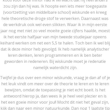
koos voor deze minor had ik verwacht dat hij heel anders
zou zijn dan hij was. Ik hoopte een iets meer toegepaste
(voortzetting van middelbare school) wiskunde en kreeg
hele theoretische droge stof te verwerken. Daarnaast was
de werkdruk ook wel even slikken. Waar ik in mijn eerste
jaar nog met niet zo veel moeite goeie cijfers haalde, moest
ik het eerste halfjaar van mijn tweede studiejaar opeens
keihard werken om net een 5,5 te halen. Toch ben ik wel blij
dat ik deze minor heb gevolgd. Ik heb namelijk analytischer
leren denken, leren programmeren en ik ben beter
geworden in redeneren. Bij wiskunde moet je redenatie
namelijk waterdicht zijn.
Twijfel je dus over een minor wiskunde, vraag je dan af of je
het leuk vindt om meer over de theorie te leren en te leren
bewijzen, omdat de toepassing je niet echt boeit. Is het
antwoord hierop ja, dan wees ik je heel veel plezier en is
het een goeie minor voor jou!! Mocht dit niet het geval zijn,
kijk dan naar een minor natuurkunde. Dan nog 1 laatste tip