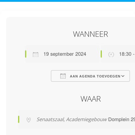
WANNEER
19 september 2024
18:30 -
AAN AGENDA TOEVOEGEN
Download ICS
Google Calendar
iCalendar
Office 365
Outlook Live
WAAR
Domplein 29
Senaatszaal, Academiegebouw