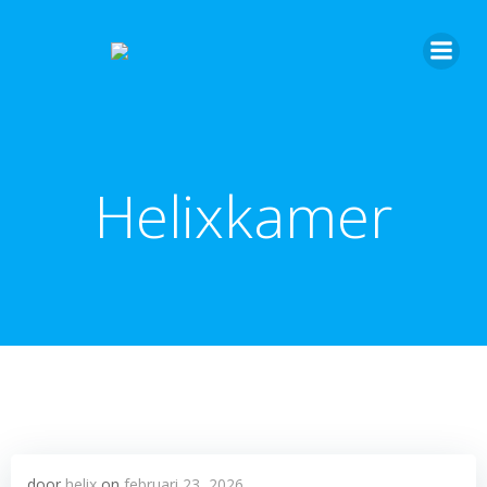
Helixkamer
door
helix
on
februari 23, 2026