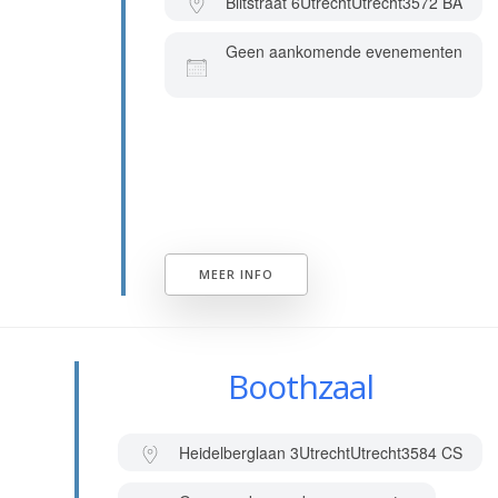
Biltstraat 6
Utrecht
Utrecht
3572 BA
Geen aankomende evenementen
MEER INFO
Boothzaal
Heidelberglaan 3
Utrecht
Utrecht
3584 CS