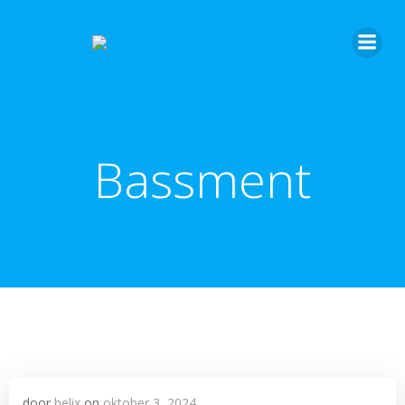
Bassment
door
helix
on
oktober 3, 2024