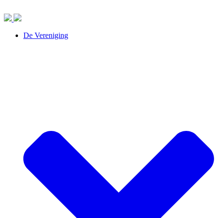
Ga
naar
de
inhoud
De Vereniging