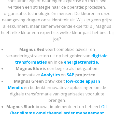
consultant zijn of haar eigen expertise en focus. We
vertalen een strategie naar de operatie: processen,
organisatie, technologie én mensen. De kleuren in onze
naamgeving dragen onze identiteit uit. Wij zijn geen grijze
alleskunners, maar samenwerkende experts! Bij Magnus
heeft elke kleur een expertise, welke kleur past het best bij
jou?
Magnus Red
voert complexe advies- en
veranderingstrajecten uit op het gebied van
digitale
transformaties
en in de
energietransitie.
Magnus Blue
is een begrip als het gaat om
innovatieve
Analytics
en
SAP
projecten
.
Magnus Green
ontwikkelt
low-code apps in
Mendix
en bedenkt innovatieve oplossingen om de
digitale transformatie van organisaties vooruit te
brengen.
Magnus Black
bouwt, implementeert en beheert
OIL
(het slimme omnichannel order management